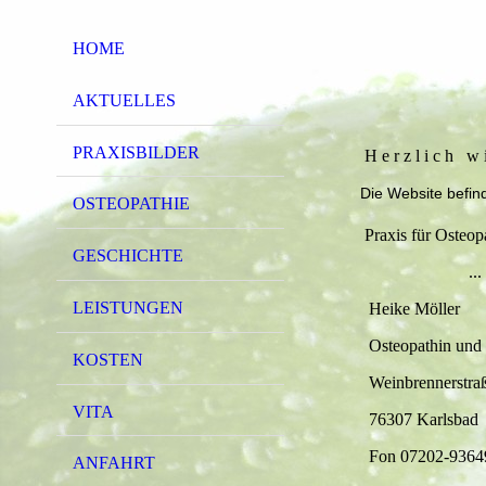
HOME
AKTUELLES
PRAXISBILDER
H e r z l i c h w 
Die Website befind
OSTEOPATHIE
Praxis für Osteop
GESCHICHTE
... für Ih
LEISTUNGEN
Heike Möller
Osteopathin und H
KOSTEN
Weinbrennerstraß
VITA
76307 Karlsbad
Fon 07202-9364
ANFAHRT