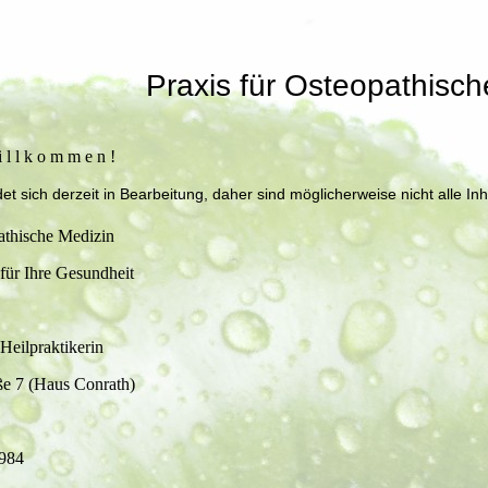
Praxis für Osteopathisch
i l l k o m m e n !
et sich derzeit in Bearbeitung, daher sind möglicherweise nicht alle In
athische Medizin
re Gesundheit
eilpraktikerin
e 7 (Haus Conrath)
984